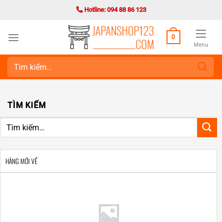
Bỏ
Hotline: 094 88 86 123
qua
nội
0
dung
Menu
Tìm
kiếm:
TÌM KIẾM
HÀNG MỚI VỀ