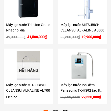
Máy lọc nước Trim Ion Grace
Máy lọc nước MITSUBISHI
Nhật nội địa
CLEANSUI ALKALINE AL800
Giá
Giá
Giá
Giá
49,000,000
₫
41,500,000
₫
22,500,000
₫
19,900,000
₫
gốc
hiện
gốc
hiện
là:
tại
là:
tại
49,000,000₫.
là:
22,500,000₫.
là:
41,500,000₫.
19,900
HẾT HÀNG
Máy lọc nước MITSUBISHI
Máy lọc nước Ion kiềm
CLEANSUI ALKALINE AL700
Panasonic TK-HS92 tạo 8
chế độ nước
Giá
Giá
Liên hệ
33,500,000
₫
29,550,000
₫
gốc
hiện
là:
tại
33,500,000₫.
là:
29,550