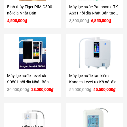
Bình thủy Tiger PIM-G300
Máy lọc nước Panasonic TK-
nội địa Nhật Bản
AS31 nội địa Nhật Bản tạo
nước kiềm
Giá
Giá
4,500,000
₫
8,300,000
₫
6,850,000
₫
gốc
hiện
là:
tại
8,300,000₫.
là:
6,850,00
Máy lọc nước LeveLuk
Máy lọc nước tạo kiềm
SD501 nội địa Nhật Bản
Kangen LeveLuk K8 nội địa
Nhật Bản
Giá
Giá
Giá
Giá
30,000,000
₫
28,000,000
₫
55,000,000
₫
45,500,000
₫
gốc
hiện
gốc
hiện
là:
tại
là:
tại
30,000,000₫.
là:
55,000,000₫.
là:
28,000,000₫.
45,500