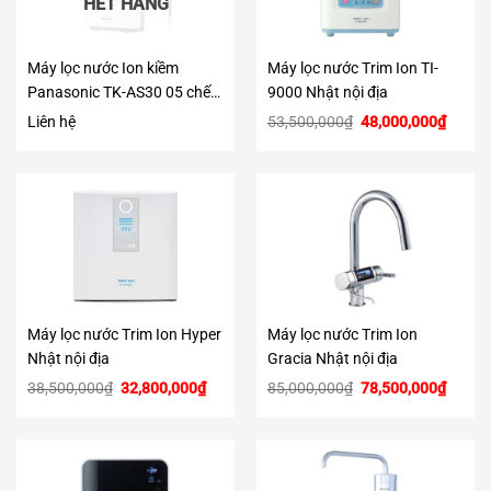
HẾT HÀNG
Máy lọc nước Ion kiềm
Máy lọc nước Trim Ion TI-
Panasonic TK-AS30 05 chế
9000 Nhật nội địa
độ nước pH
Giá
Giá
Liên hệ
53,500,000
₫
48,000,000
₫
gốc
hiện
là:
tại
53,500,000₫.
là:
48,000
Máy lọc nước Trim Ion Hyper
Máy lọc nước Trim Ion
Nhật nội địa
Gracia Nhật nội địa
Giá
Giá
Giá
Giá
38,500,000
₫
32,800,000
₫
85,000,000
₫
78,500,000
₫
gốc
hiện
gốc
hiện
là:
tại
là:
tại
38,500,000₫.
là:
85,000,000₫.
là:
32,800,000₫.
78,500