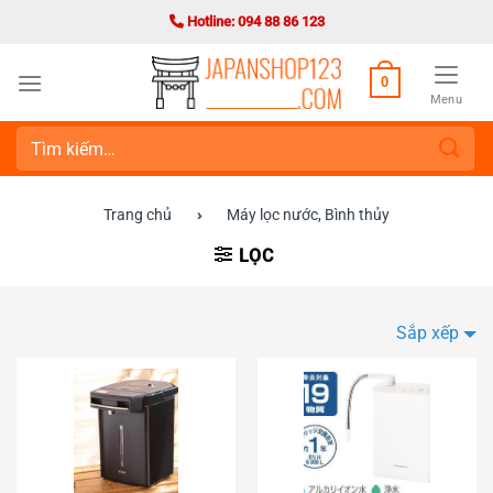
Bỏ
Hotline: 094 88 86 123
qua
nội
0
dung
Menu
Tìm
kiếm:
Trang chủ
›
Máy lọc nước, Bình thủy
LỌC
Sắp xếp