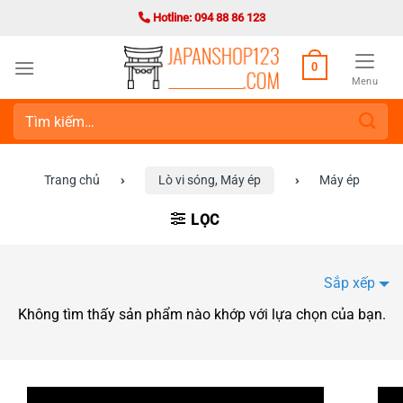
Bỏ
Hotline: 094 88 86 123
qua
nội
0
dung
Menu
Tìm
kiếm:
Trang chủ
›
Lò vi sóng, Máy ép
›
Máy ép
LỌC
Sắp xếp
Không tìm thấy sản phẩm nào khớp với lựa chọn của bạn.