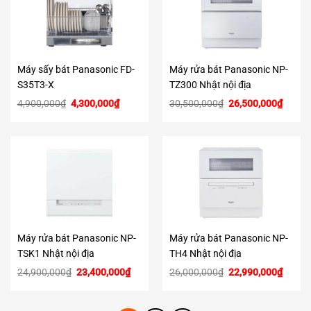
Máy sấy bát Panasonic FD-
Máy rửa bát Panasonic NP-
S35T3-X
TZ300 Nhật nội địa
Giá
Giá
Giá
Giá
4,900,000
₫
4,300,000
₫
30,500,000
₫
26,500,000
₫
gốc
hiện
gốc
hiện
là:
tại
là:
tại
4,900,000₫.
là:
30,500,000₫.
là:
4,300,000₫.
26,500
Máy rửa bát Panasonic NP-
Máy rửa bát Panasonic NP-
TSK1 Nhật nội địa
TH4 Nhật nội địa
Giá
Giá
Giá
Giá
24,900,000
₫
23,400,000
₫
26,000,000
₫
22,990,000
₫
gốc
hiện
gốc
hiện
là:
tại
là:
tại
24,900,000₫.
là:
26,000,000₫.
là:
23,400,000₫.
22,990