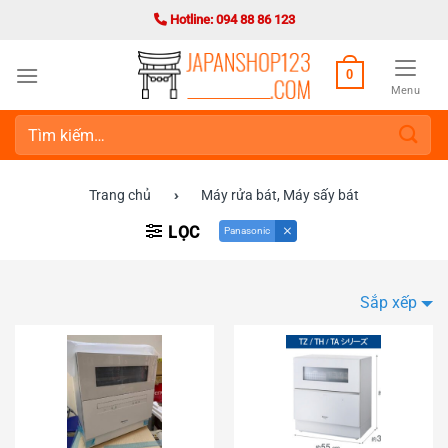
Bỏ
Hotline: 094 88 86 123
qua
nội
0
dung
Menu
Tìm
kiếm:
Trang chủ
›
Máy rửa bát, Máy sấy bát
LỌC
Panasonic
Sắp xếp