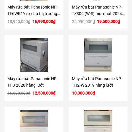
Máy rửa bát Panasonic NP-
Máy rửa bát Panasonic NP-
TF6WK1Y sx cho thị trường
TZ300 (W-S) mới nhất 2024
ASIAN điện 220V
có NanoeX
Giá
Giá
Giá
Giá
18,990,000
₫
16,990,000
₫
25,990,000
₫
19,500,000
₫
gốc
hiện
gốc
hiện
là:
tại
là:
tại
18,990,000₫.
là:
25,990,000₫.
là:
16,990,000₫.
19,500
Máy rửa bát Panasonic NP-
Máy rửa bát Panasonic NP-
TH3 2020 hàng lướt
TH2-W 2019 hàng lướt
Giá
Giá
15,500,000
₫
12,500,000
₫
10,000,000
₫
gốc
hiện
là:
tại
15,500,000₫.
là:
12,500,000₫.