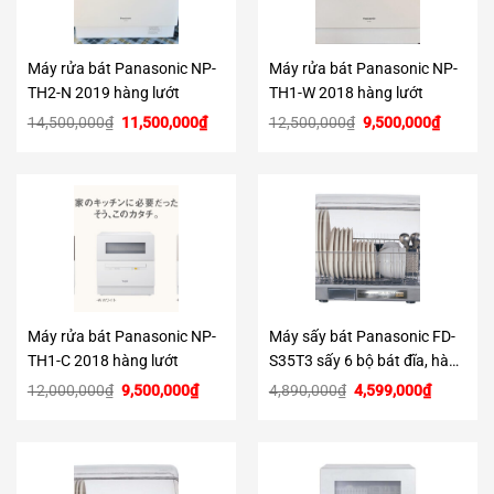
Máy rửa bát Panasonic NP-
Máy rửa bát Panasonic NP-
TH2-N 2019 hàng lướt
TH1-W 2018 hàng lướt
Giá
Giá
Giá
Giá
14,500,000
₫
11,500,000
₫
12,500,000
₫
9,500,000
₫
gốc
hiện
gốc
hiện
là:
tại
là:
tại
14,500,000₫.
là:
12,500,000₫.
là:
11,500,000₫.
9,500,0
Máy rửa bát Panasonic NP-
Máy sấy bát Panasonic FD-
TH1-C 2018 hàng lướt
S35T3 sấy 6 bộ bát đĩa, hàng
cao cấp
Giá
Giá
Giá
Giá
12,000,000
₫
9,500,000
₫
4,890,000
₫
4,599,000
₫
gốc
hiện
gốc
hiện
là:
tại
là:
tại
12,000,000₫.
là:
4,890,000₫.
là:
9,500,000₫.
4,599,00