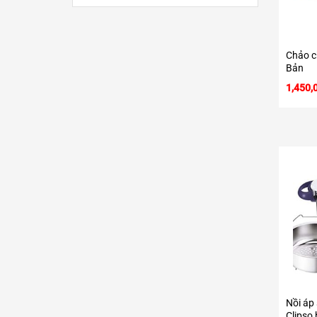
Chảo ch
Bản
1,450,
Nồi áp 
Clipso