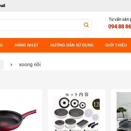
ail
Tư vấn sản
094 88 86
HỦ
HÀNG NHẬT
HƯỚNG DẪN SỬ DỤNG
GIỚI THIỆU
›
xoong nồi