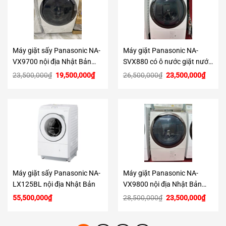
Máy giặt sấy Panasonic NA-
Máy giặt Panasonic NA-
VX9700 nội địa Nhật Bản
SVX880 có ô nước giặt nước
(hàng lướt)
xả tự động
Giá
Giá
Giá
Giá
23,500,000
₫
19,500,000
₫
26,500,000
₫
23,500,000
₫
gốc
hiện
gốc
hiện
là:
tại
là:
tại
23,500,000₫.
là:
26,500,000₫.
là:
19,500,000₫.
23,500
Máy giặt sấy Panasonic NA-
Máy giặt Panasonic NA-
LX125BL nội địa Nhật Bản
VX9800 nội địa Nhật Bản
hàng lướt
Giá
Giá
55,500,000
₫
28,500,000
₫
23,500,000
₫
gốc
hiện
là:
tại
28,500,000₫.
là:
23,500