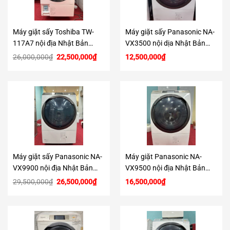
Máy giặt sấy Toshiba TW-
Máy giặt sấy Panasonic NA-
117A7 nội địa Nhật Bản
VX3500 nội dịa Nhật Bản
(hàng lướt)
(hàng lướt)
Giá
Giá
26,000,000
₫
22,500,000
₫
12,500,000
₫
gốc
hiện
là:
tại
26,000,000₫.
là:
22,500,000₫.
Máy giặt sấy Panasonic NA-
Máy giặt Panasonic NA-
VX9900 nội địa Nhật Bản
VX9500 nội địa Nhật Bản
(hàng lướt)
(hàng lướt)
Giá
Giá
29,500,000
₫
26,500,000
₫
16,500,000
₫
gốc
hiện
là:
tại
29,500,000₫.
là:
26,500,000₫.