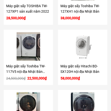
Máy giặt sấy TOSHIBA TW-
Máy giặt sấy Toshiba TW-
127XP1 sản xuất năm 2022
127XH1 nội địa Nhật Bản
28,500,000
₫
38,000,000
₫
Máy giặt sấy Toshiba TW-
Máy giặt sấy Hitachi BD-
117V5 nội địa Nhật Bản
SX120H nội địa Nhật Bản
(hàng lướt)
Giá
Giá
24,500,000
₫
22,500,000
₫
58,000,000
₫
gốc
hiện
là:
tại
24,500,000₫.
là:
22,500,000₫.