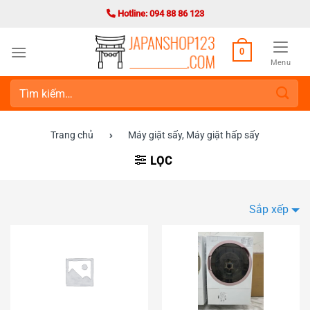
Bỏ
Hotline: 094 88 86 123
qua
nội
0
dung
Menu
Tìm
kiếm:
Trang chủ
›
Máy giặt sấy, Máy giặt hấp sấy
LỌC
Sắp xếp