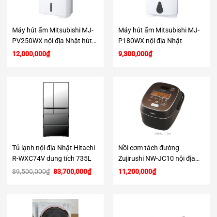
Máy hút ẩm Mitsubishi MJ-
Máy hút ẩm Mitsubishi MJ-
PV250WX nội địa Nhật hút
P180WX nội địa Nhật
25L/ngày
12,000,000
₫
9,300,000
₫
Tủ lạnh nội địa Nhật Hitachi
Nồi cơm tách đường
R-WXC74V dung tích 735L
Zujirushi NW-JC10 nội địa
Nhật Bản
Giá
Giá
89,500,000
₫
83,700,000
₫
11,200,000
₫
gốc
hiện
là:
tại
89,500,000₫.
là:
83,700,000₫.