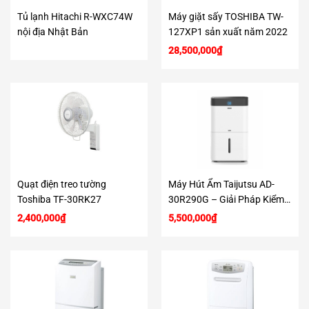
Tủ lạnh Hitachi R-WXC74W
Máy giặt sấy TOSHIBA TW-
nội địa Nhật Bản
127XP1 sản xuất năm 2022
28,500,000
₫
Quạt điện treo tường
Máy Hút Ẩm Taijutsu AD-
Toshiba TF-30RK27
30R290G – Giải Pháp Kiểm
Soát Độ Ẩm Hiệu Quả
2,400,000
₫
5,500,000
₫