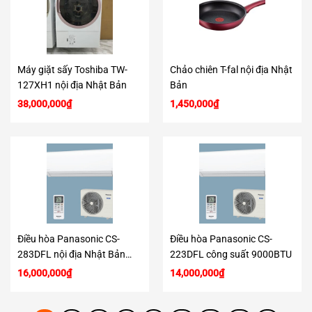
Máy giặt sấy Toshiba TW-
Chảo chiên T-fal nội địa Nhật
127XH1 nội địa Nhật Bản
Bản
38,000,000
₫
1,450,000
₫
Điều hòa Panasonic CS-
Điều hòa Panasonic CS-
283DFL nội địa Nhật Bản
223DFL công suất 9000BTU
công suất 12000BTU
16,000,000
₫
14,000,000
₫