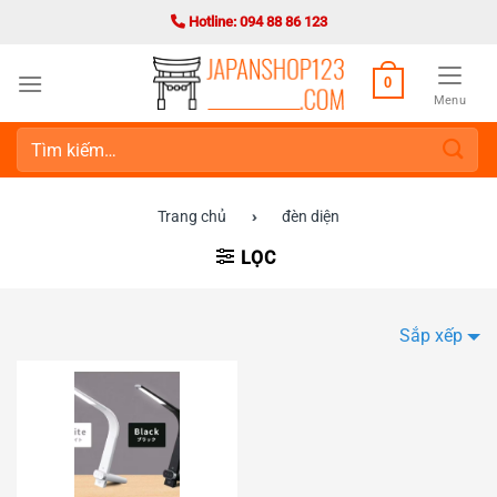
Bỏ
Hotline: 094 88 86 123
qua
nội
0
dung
Menu
Tìm
kiếm:
Trang chủ
›
đèn diện
LỌC
Sắp xếp