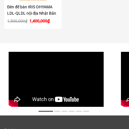
Đèn để bàn IRIS OHYAMA
LDL-QLDL nội địa Nhật Bản
Giá
Giá
1,500,000
₫
1,400,000
₫
gốc
hiện
là:
tại
1,500,000₫.
là:
1,400,000₫.