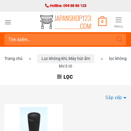
Bỏ
Hotline: 094 88 86 123
qua
nội
0
dung
Menu
Tìm
kiếm:
Trang chủ
›
Lọc không khí, Máy hút ẩm
›
lọc không
khí ô tô
LỌC
Sắp xếp