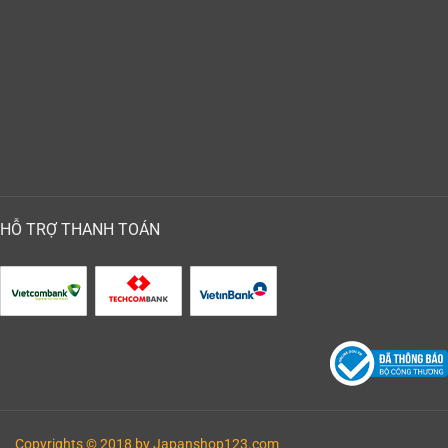
HỖ TRỢ THANH TOÁN
Copyrights © 2018 by Japanshop123.com