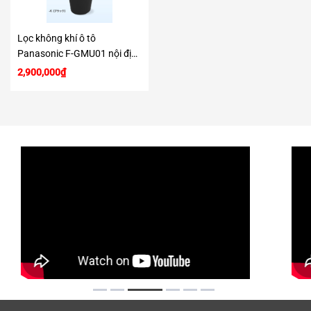
Lọc không khí ô tô
Panasonic F-GMU01 nội địa
Nhật Bản
2,900,000
₫