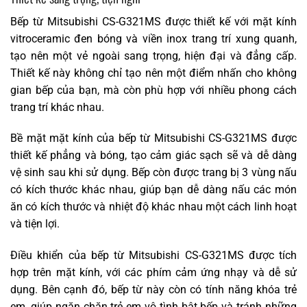
Bếp từ Mitsubishi CS-G321MS được thiết kế với mặt kính
vitroceramic đen bóng và viền inox trang trí xung quanh,
tạo nên một vẻ ngoài sang trọng, hiện đại và đẳng cấp.
Thiết kế này không chỉ tạo nên một điểm nhấn cho không
gian bếp của bạn, mà còn phù hợp với nhiều phong cách
trang trí khác nhau.
Bề mặt mặt kính của bếp từ Mitsubishi CS-G321MS được
thiết kế phẳng và bóng, tạo cảm giác sạch sẽ và dễ dàng
vệ sinh sau khi sử dụng. Bếp còn được trang bị 3 vùng nấu
có kích thước khác nhau, giúp bạn dễ dàng nấu các món
ăn có kích thước và nhiệt độ khác nhau một cách linh hoạt
và tiện lợi.
Điều khiển của bếp từ Mitsubishi CS-G321MS được tích
hợp trên mặt kính, với các phím cảm ứng nhạy và dễ sử
dụng. Bên cạnh đó, bếp từ này còn có tính năng khóa trẻ
em, giúp ngăn chặn trẻ em vô tình bật bếp và tránh những