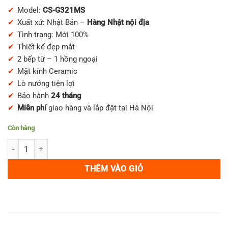
gốc
hiện
đánh giá
Model:
CS-G321MS
là:
tại
Xuất xứ: Nhật Bản –
Hàng Nhật nội địa
11,400,000₫.
là:
Tình trạng: Mới 100%
9,950,000₫.
Thiết kế đẹp mắt
2 bếp từ – 1 hồng ngoại
Mặt kính Ceramic
Lò nướng tiện lợi
Bảo hành
24 tháng
Miễn phí
giao hàng và lắp đặt tại Hà Nội
Còn hàng
Bếp từ Mitsubishi CS-G321MS size 60cm số lượng
THÊM VÀO GIỎ