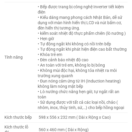
• Bếp được trang bị công nghệ Inverter tiết kiệm
điện
• Kiểu dáng mang phong cách Nhật Bản, dễ sử
dụng với màn hình hiển thị LCD và nút bấm cơ,
đèn hiển thị tương ứng.
• kiểm soát nhiệt độ thực phẩm chiên (lò nướng )
• Hẹn giờ
• Tự động ngắt khi không có nồi trên bếp
• Tự động ngắt khi phát hiện điện cao bất thường
• Khóa trẻ em
Tính năng
• Đèn cảnh báo nhiệt độ cao
• An toàn với trẻ em, không lo bị bỏng
• Không mùi độc hại, không tỏa nhiệt ra môi
trường xung quanh
• Đun nóng cảm ứng từ IH (Induction heating)
không làm nóng mặt bếp
• Lò nướng chức năng hẹn giờ, tự ngắt rất an
toàn
• Sử dụng được với tất cả các loại nồi, chảo (
nhôm, inox, thủy tinh, sứ,…) cho bếp hồng ngoại
Kích thước bếp
598 x 556 x 232 mm ( Dài x Rộng x Cao)
Kích thước lỗ
560 x 460 mm ( Dài x Rộng)