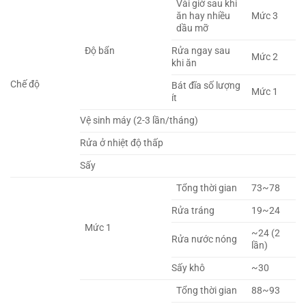
Vài giờ sau khi
ăn hay nhiều
Mức 3
dầu mỡ
Độ bẩn
Rửa ngay sau
Mức 2
khi ăn
Chế độ
Bát đĩa số lượng
Mức 1
ít
Vệ sinh máy (2-3 lần/tháng)
Rửa ở nhiệt độ thấp
Sấy
Tổng thời gian
73~78
Rửa tráng
19~24
Mức 1
~24 (2
Rửa nước nóng
lần)
Sấy khô
~30
Tổng thời gian
88~93