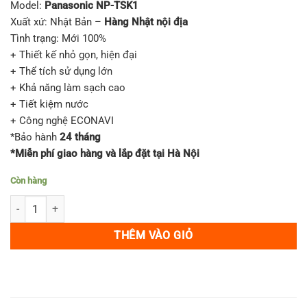
Model:
Panasonic NP-TSK1
là:
tại
Xuất xứ: Nhật Bản –
Hàng Nhật nội địa
24,900,000₫.
là:
Tình trạng: Mới 100%
23,400,000₫.
+ Thiết kế nhỏ gọn, hiện đại
+ Thể tích sử dụng lớn
+ Khả năng làm sạch cao
+ Tiết kiệm nước
+ Công nghệ ECONAVI
*Bảo hành
24 tháng
*Miễn phí giao hàng và lắp đặt tại Hà Nội
Còn hàng
Máy rửa bát Panasonic NP-TSK1 Nhật nội địa số lượng
THÊM VÀO GIỎ