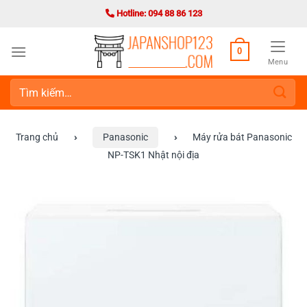
Bỏ
Hotline: 094 88 86 123
qua
nội
0
dung
Menu
Tìm
kiếm:
Trang chủ
›
Panasonic
›
Máy rửa bát Panasonic
NP-TSK1 Nhật nội địa