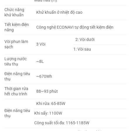
Màu nâu (H)
Chức năng
Khử khuẩn ở nhiệt độ cao
khử khuẩn
Tiết kiệm điện
Công nghệ ECONAVI tự động tiết kiệm điện
năng
2: Vòi dưới
Vòi phun làm
3 Vòi
sạch
1: Vòi sau
Lượng nước
~8L
tiêu thụ
Điện năng tiêu
~670Wh
thụ
Thời gian rửa
88~93 phút
hết chu trình
Khi rửa: 65-85W
Điện năng tiêu
Khi sấy: 1100W
thụ
Công suất tối đa: 1165-1185W