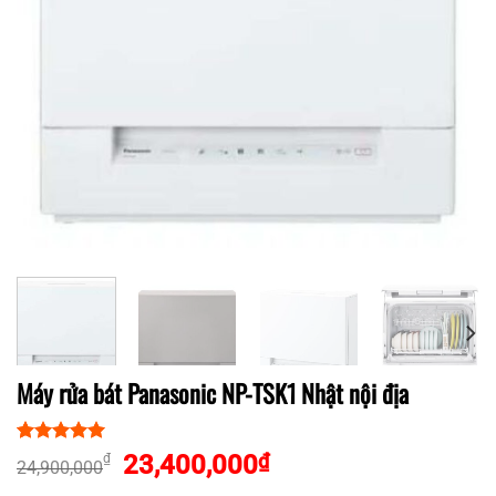
Máy rửa bát Panasonic NP-TSK1 Nhật nội địa
5.00
1
trên 5
Giá
Giá
23,400,000
₫
₫
24,900,000
dựa trên
gốc
hiện
đánh giá