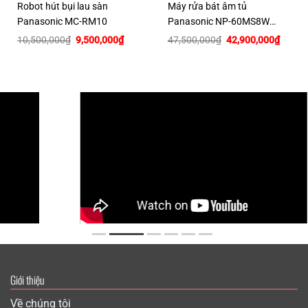
Robot hút bụi lau sàn
Máy rửa bát âm tủ
Panasonic MC-RM10
Panasonic NP-60MS8W
Nhật nội địa
Giá
Giá
Giá
Giá
10,500,000
₫
9,500,000
₫
47,500,000
₫
42,900,000
₫
gốc
hiện
gốc
hiện
là:
tại
là:
tại
10,500,000₫.
là:
47,500,000₫.
là:
50,000₫.
9,500,000₫.
42,900
Giới thiệu
Về chúng tôi