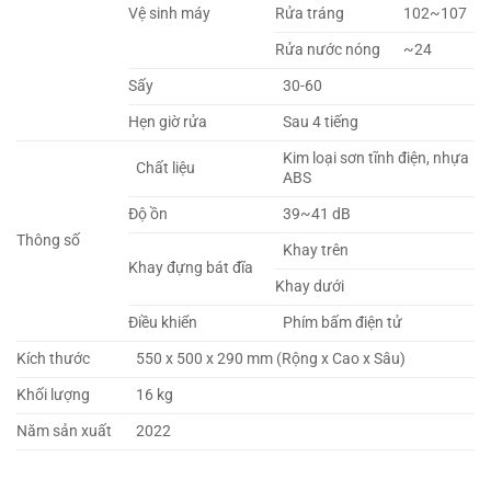
Vệ sinh máy
Rửa tráng
102~107
Rửa nước nóng
~24
Sấy
30-60
Hẹn giờ rửa
Sau 4 tiếng
Kim loại sơn tĩnh điện, nhựa
Chất liệu
ABS
Độ ồn
39~41 dB
Thông số
Khay trên
Khay đựng bát đĩa
Khay dưới
Điều khiển
Phím bấm điện tử
Kích thước
550 x 500 x 290 mm (Rộng x Cao x Sâu)
Khối lượng
16 kg
Năm sản xuất
2022