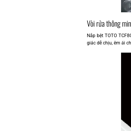
Vòi rửa thông mi
Nắp bệt TOTO TCF8CS
giác dễ chịu, êm ái c