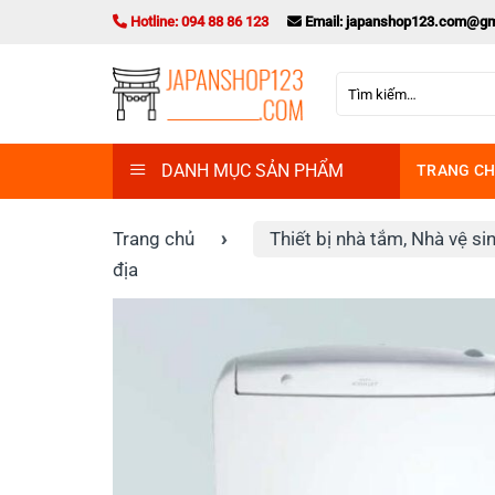
Bỏ
Hotline: 094 88 86 123
Email: japanshop123.com@gm
qua
nội
Tìm
dung
kiếm:
DANH MỤC SẢN PHẨM
TRANG C
Trang chủ
›
Thiết bị nhà tắm, Nhà vệ si
địa