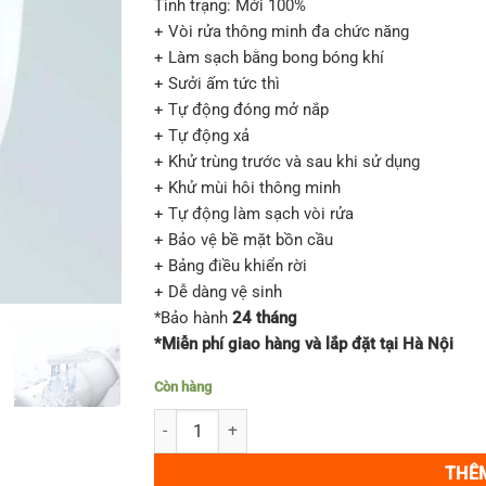
Tình trạng: Mới 100%
29,500
+ Vòi rửa thông minh đa chức năng
+ Làm sạch bằng bong bóng khí
+ Sưởi ấm tức thì
+ Tự động đóng mở nắp
+ Tự động xả
+ Khử trùng trước và sau khi sử dụng
+ Khử mùi hôi thông minh
+ Tự động làm sạch vòi rửa
+ Bảo vệ bề mặt bồn cầu
+ Bảng điều khiển rời
+ Dễ dàng vệ sinh
*Bảo hành
24 tháng
*Miễn phí giao hàng và lắp đặt tại Hà Nội
Còn hàng
Nắp bệt TOTO TCF4833AKS Cao Cấp Nhật nội đị
THÊ