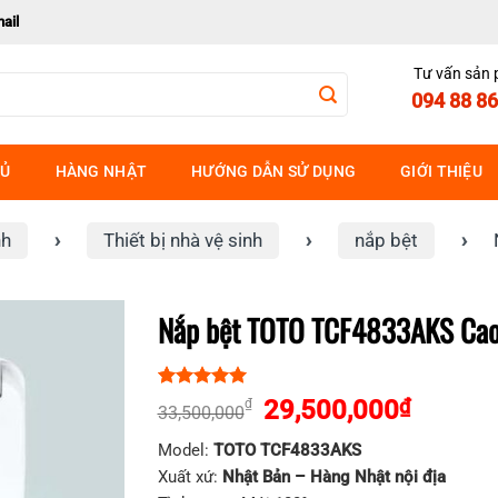
ail
Tư vấn sản
094 88 86
HỦ
HÀNG NHẬT
HƯỚNG DẪN SỬ DỤNG
GIỚI THIỆU
nh
›
Thiết bị nhà vệ sinh
›
nắp bệt
›
Nắp bệt TOTO TCF4833AKS Cao 
5.00
1
trên 5
Giá
Giá
29,500,000
₫
₫
33,500,000
dựa trên
gốc
hiện
đánh giá
Model:
TOTO TCF4833AKS
là:
tại
Xuất xứ:
Nhật Bản – Hàng Nhật nội địa
33,500,000₫.
là: