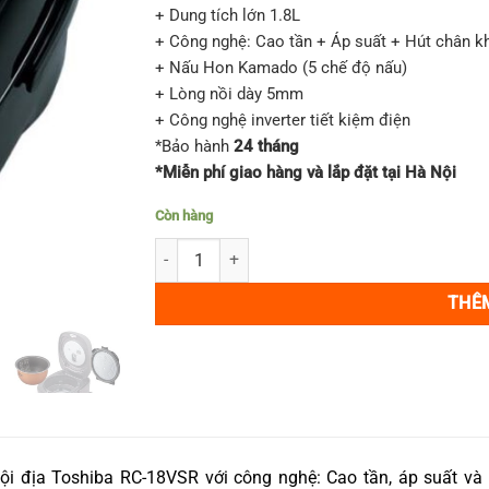
8,700,0
+ Dung tích lớn 1.8L
+ Công nghệ: Cao tần + Áp suất + Hút chân k
+ Nấu Hon Kamado (5 chế độ nấu)
+ Lòng nồi dày 5mm
+ Công nghệ inverter tiết kiệm điện
*Bảo hành
24 tháng
*Miễn phí giao hàng và lắp đặt tại Hà Nội
Còn hàng
Nồi cơm điện Toshiba RC-18VSR 1.8L Cao tần – 
THÊ
ội địa Toshiba RC-18VSR với công nghệ: Cao tần, áp suất và