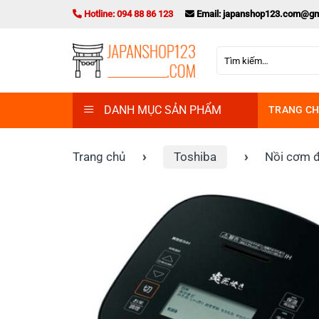
Bỏ
Hotline: 094 88 86 123
Email: japanshop123.com@gm
qua
nội
Tìm
dung
kiếm:
DANH MỤC SẢN PHẨM
TRANG C
Trang chủ
›
Toshiba
›
Nồi cơm đ