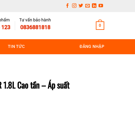
 phẩm
Tư vấn bảo hành
0
 123
0836881818
TIN TỨC
ĐĂNG NHẬP
 1.8L Cao tần – Áp suất