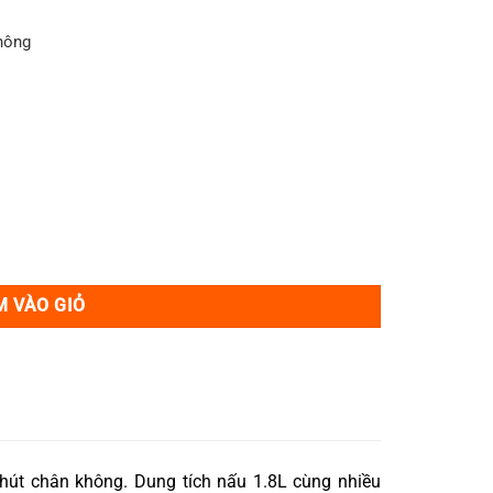
00₫.
hông
Áp suất số lượng
M VÀO GIỎ
 hút chân không. Dung tích nấu 1.8L cùng nhiều