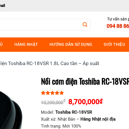
ail
Tư vấn sản
094 88 86
HỦ
HÀNG NHẬT
HƯỚNG DẪN SỬ DỤNG
GIỚI THIỆU
iện Toshiba RC-18VSR 1.8L Cao tần – Áp suất
Nồi cơm điện Toshiba RC-18VSR
5.00
1
trên 5
Giá
Giá
8,700,000
₫
₫
10,200,000
dựa trên
gốc
hiện
đánh giá
Model:
Toshiba RC-18VSR
là:
tại
Xuất xứ: Nhật Bản –
Hàng Nhật nội địa
10,200,000₫.
là:
Tình trạng: Mới 100%