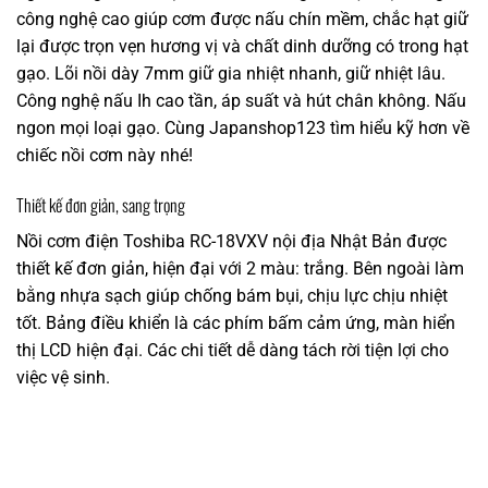
công nghệ cao giúp cơm được nấu chín mềm, chắc hạt giữ
lại được trọn vẹn hương vị và chất dinh dưỡng có trong hạt
gạo. Lõi nồi dày 7mm giữ gia nhiệt nhanh, giữ nhiệt lâu.
Công nghệ nấu Ih cao tần, áp suất và hút chân không. Nấu
ngon mọi loại gạo. Cùng Japanshop123 tìm hiểu kỹ hơn về
chiếc nồi cơm này nhé!
Thiết kế đơn giản, sang trọng
Nồi cơm điện Toshiba RC-18VXV nội địa Nhật Bản được
thiết kế đơn giản, hiện đại với 2 màu: trắng. Bên ngoài làm
bằng nhựa sạch giúp chống bám bụi, chịu lực chịu nhiệt
tốt. Bảng điều khiển là các phím bấm cảm ứng, màn hiển
thị LCD hiện đại. Các chi tiết dễ dàng tách rời tiện lợi cho
việc vệ sinh.