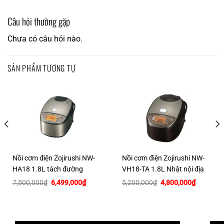
Câu hỏi thường gặp
Chưa có câu hỏi nào.
SẢN PHẨM TƯƠNG TỰ
Nồi cơm điện Zojirushi NW-
Nồi cơm điện Zojirushi NW-
HA18 1.8L tách đường
VH18-TA 1.8L Nhật nội địa
Giá
Giá
Giá
Giá
7,500,000
₫
6,499,000
₫
5,200,000
₫
4,800,000
₫
gốc
hiện
gốc
hiện
là:
tại
là:
tại
7,500,000₫.
là:
5,200,000₫.
là:
00₫.
6,499,000₫.
4,800,00