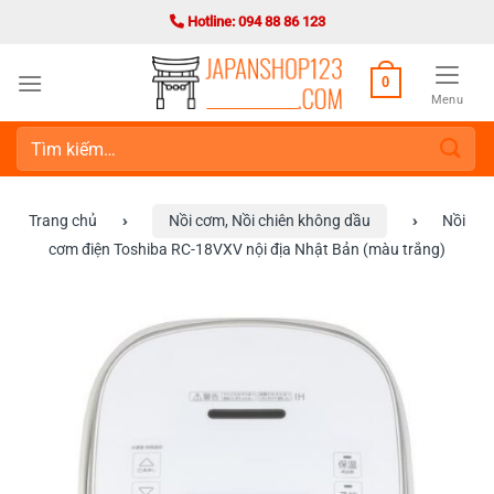
Bỏ
Hotline: 094 88 86 123
qua
nội
0
dung
Menu
Tìm
kiếm:
Trang chủ
›
Nồi cơm, Nồi chiên không dầu
›
Nồi
cơm điện Toshiba RC-18VXV nội địa Nhật Bản (màu trắng)