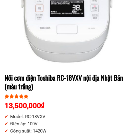
Nồi cơm điện Toshiba RC-18VXV nội địa Nhật Bản
(màu trắng)
5.00
1
trên 5
13,500,000
₫
dựa trên
đánh giá
Model: RC-18VXV
Điện áp: 100V
Công suất: 1420W