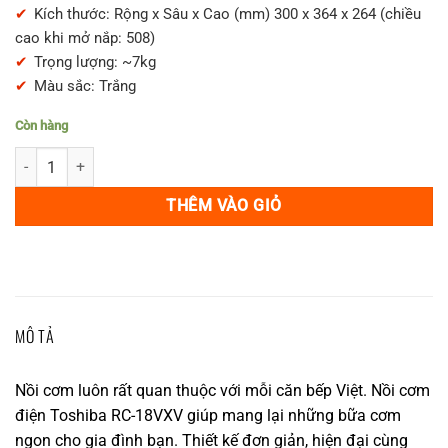
Kích thước: Rộng x Sâu x Cao (mm) 300 x 364 x 264 (chiều
cao khi mở nắp: 508)
Trọng lượng: ~7kg
Màu sắc: Trắng
Còn hàng
Nồi cơm điện Toshiba RC-18VXV nội địa Nhật Bản (màu trắng) số lư
THÊM VÀO GIỎ
MÔ TẢ
Nồi cơm luôn rất quan thuộc với mỗi căn bếp Việt. Nồi cơm
điện Toshiba RC-18VXV giúp mang lại những bữa cơm
ngon cho gia đình bạn. Thiết kế đơn giản, hiện đại cùng