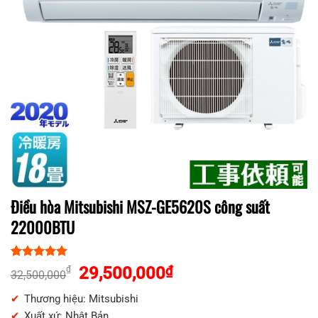
Điều hòa Mitsubishi MSZ-GE5620S công suất
22000BTU
5.00
1
trên 5
Giá
Giá
29,500,000
₫
₫
32,500,000
dựa trên
gốc
hiện
đánh giá
Thương hiệu: Mitsubishi
là:
tại
Xuất xứ: Nhật Bản