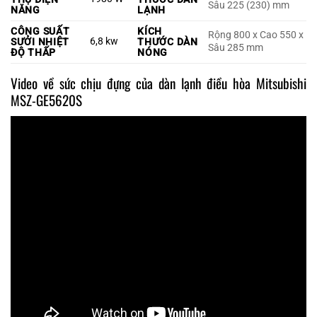
Sâu 225 (230) mm
NĂNG
LẠNH
CÔNG SUẤT
KÍCH
Rộng 800 x Cao 550 x
6,8 kw
SƯỞI NHIỆT
THƯỚC DÀN
Sâu 285 mm
ĐỘ THẤP
NÓNG
Video về sức chịu đựng của dàn lạnh điều hòa Mitsubishi
MSZ-GE5620S