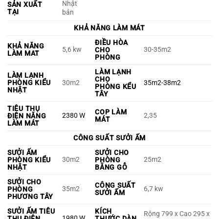
Nhật
SẢN XUẤT
TẠI
bản
KHẢ NĂNG LÀM MÁT
ĐIỀU HÒA
KHẢ NĂNG
5,6 kw
30-35m2
CHO
LÀM MAT
PHÒNG
LÀM LẠNH
LÀM LẠNH
CHO
PHÒNG KIỂU
30m2
35m2-38m2
PHÒNG KỂU
NHẬT
TÂY
TIÊU THỤ
COP LÀM
2380 W
2,35
ĐIỆN NĂNG
MÁT
LÀM MÁT
CÔNG SUẤT SƯỞI ẤM
SƯỞI ẤM
SƯỞI CHO
30m2
25m2
PHÒNG KIỂU
PHÒNG
NHẬT
BẰNG GỖ
SƯỞI CHO
CÔNG SUẤT
35m2
6,7 kw
PHÒNG
SƯỞI ẤM
PHƯƠNG TÂY
SƯỞI ẤM TIÊU
KÍCH
Rộng 799 x Cao 295 x
1980 W
THỤ ĐIỆN
THƯỚC DÀN