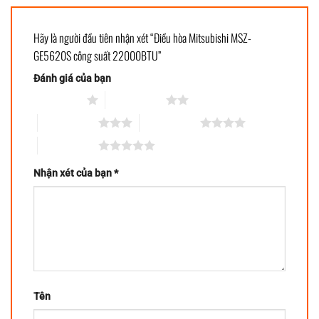
Hãy là người đầu tiên nhận xét “Điều hòa Mitsubishi MSZ-
GE5620S công suất 22000BTU”
Đánh giá của bạn
1 trên 5 sao
2 trên 5 sao
3 trên 5 sao
4 trên 5 sao
5 trên 5 sao
Nhận xét của bạn
*
Tên