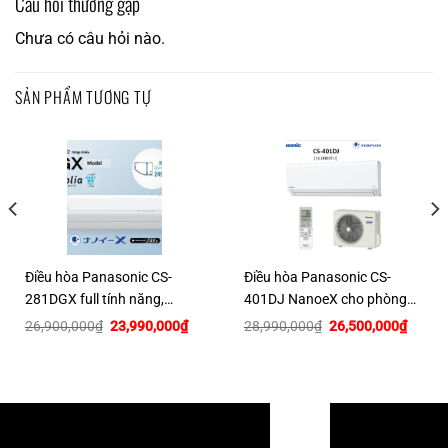
Câu hỏi thường gặp
Chưa có câu hỏi nào.
SẢN PHẨM TƯƠNG TỰ
Điều hòa Panasonic CS-
Điều hòa Panasonic CS-
281DGX full tính năng,
401DJ NanoeX cho phòng
12000btu~20m2
25m2
Giá
Giá
Giá
Giá
26,900,000
₫
23,990,000
₫
28,990,000
₫
26,500,000
₫
gốc
hiện
gốc
hiện
là:
tại
là:
tại
26,900,000₫.
là:
28,990,000₫.
là:
00,000₫.
23,990,000₫.
26,500