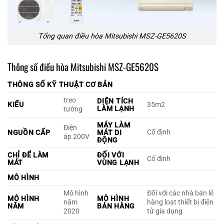
Tổng quan điều hòa Mitsubishi MSZ-GE5620S
Thông số điều hòa Mitsubishi MSZ-GE5620S
THÔNG SỐ KỸ THUẬT CƠ BẢN
treo
DIỆN TÍCH
KIỂU
35m2
LÀM LẠNH
tường
MÁY LÀM
Điện
Cố định
NGUỒN CẤP
MÁT DI
áp 200V
ĐỘNG
CHỈ ĐỂ LÀM
ĐỐI VỚI
Cố định
MÁT
VÙNG LẠNH
MÔ HÌNH
Mô hình
Đối với các nhà bán lẻ
MÔ HÌNH
MÔ HÌNH
năm
hàng loạt thiết bị điện
NĂM
BÁN HÀNG
2020
tử gia dụng