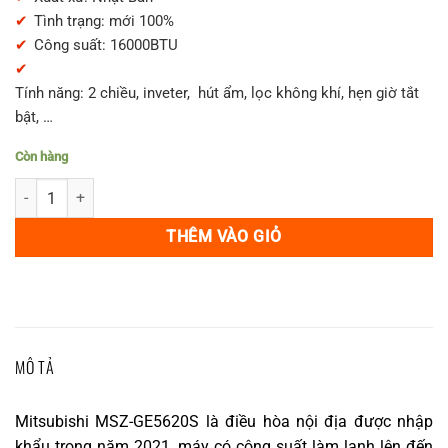
32,500,000₫.
là:
Tình trạng: mới 100%
29,500,000₫.
Công suất: 16000BTU
Tính năng: 2 chiều, inveter, hút ẩm, lọc không khí, hẹn giờ tắt
bật, …
Còn hàng
Điều hòa Mitsubishi MSZ-GE5620S công suất 22000BTU số lượng
THÊM VÀO GIỎ
MÔ TẢ
Mitsubishi MSZ-GE5620S là điều hòa nội địa được nhập
khẩu trong năm 2021, máy có công suất làm lạnh lên đến