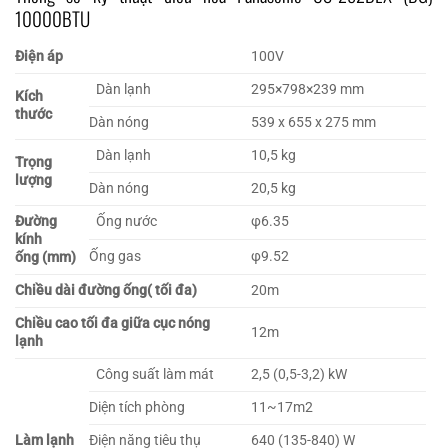
10000BTU
Điện áp
100V
Dàn lạnh
295×798×239 mm
Kích
thước
Dàn nóng
539 x ​​655 x 275 mm
Dàn lạnh
10,5 kg
Trọng
lượng
Dàn nóng
20,5 kg
Đường
Ống nước
φ6.35
kính
Ống gas
φ9.52
ống (mm)
Chiều dài đường ống( tối đa)
20m
Chiều cao tối đa giữa cục nóng
12m
lạnh
Công suất làm mát
2,5 (0,5-3,2) kW
Diện tích phòng
11~17m2
Làm lạnh
Điện năng tiêu thụ
640 (135-840) W