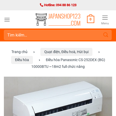
Bỏ
Hotline: 094 88 86 123
qua
nội
0
dung
Menu
Tìm
kiếm:
Trang chủ
›
Quạt điện, Điều hoà, Hút bụi
›
Điều hòa
›
Điều hòa Panasonic CS-252DEX (BG)
10000BTU ~18m2 full chức năng