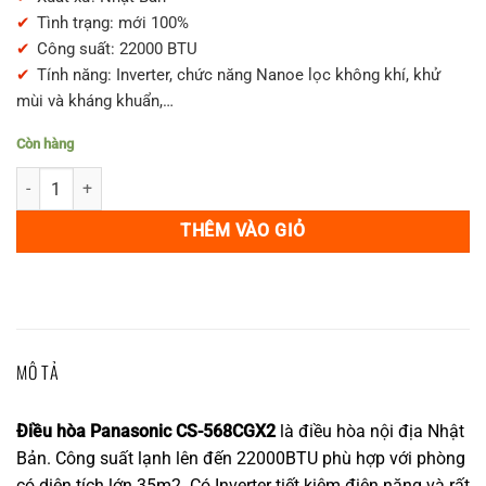
25,500,000₫.
là:
Tình trạng: mới 100%
23,500,000₫.
Công suất: 22000 BTU
Tính năng: Inverter, chức năng Nanoe lọc không khí, khử
mùi và kháng khuẩn,…
Còn hàng
Điều hòa Panasonic CS-568CGX2 có Inverter công suất 22000BTU số
THÊM VÀO GIỎ
MÔ TẢ
Điều hòa Panasonic CS-568CGX2
là điều hòa nội địa Nhật
Bản. Công suất lạnh lên đến 22000BTU phù hợp với phòng
có diện tích lớn 35m2. Có Inverter tiết kiệm điện năng và rất