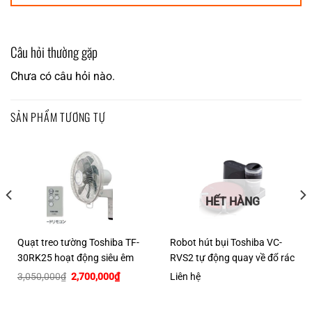
Câu hỏi thường gặp
Chưa có câu hỏi nào.
SẢN PHẨM TƯƠNG TỰ
HẾT HÀNG
Quạt treo tường Toshiba TF-
Robot hút bụi Toshiba VC-
30RK25 hoạt động siêu êm
RVS2 tự động quay về đổ rác
Giá
Giá
3,050,000
₫
2,700,000
₫
Liên hệ
gốc
hiện
là:
tại
3,050,000₫.
là:
00,000₫.
2,700,000₫.