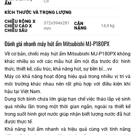
Có
ẨM
KÍCH THƯỚC VÀ TRỌNG LƯỢNG
CHIỀU RỘNG X
372x594x281
CÂN
14,9 kg
CHIỀU CAO X
NẶNG
mm
CHIỀU SÂU
Đánh giá nhanh máy hút ẩm Mitsubishi MJ-P180PX
Về cơ bản, chiếc máy hút ẩm Mitsubishi MJ-P180PX không
khác nhiều so với các mẫu hút ẩm nội địa trước đó: hình
thức, thiết kế, cấu trúc, khả năng hút, sự bền bỉ….vv
Máy có khả năng hoạt động hiệu quả trong nhiều vị trí và
môi trường khác nhau nên rất phù hợp với điều kiện khí
hậu tại Việt Nam.
Dung tích bình chứa lớn giúp hạn chế việc tháo lắp vệ sinh
quá nhiều lần trong một thời gian ngắn, ngoài ra thiết kế
trong suốt hình giọt nước giúp nhận biết lượng nước đã hút
được thực tế.
Khả năng hút ẩm nhanh và hiệu quả cùng với tính năng