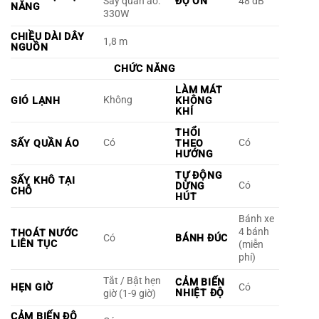
Sấy quần áo:
ĐỘ ỒN
48 dB
NĂNG
330W
CHIỀU DÀI DÂY
1,8 m
NGUỒN
CHỨC NĂNG
LÀM MÁT
Không
GIÓ LẠNH
KHÔNG
KHÍ
THỔI
Có
Có
SẤY QUẦN ÁO
THEO
HƯỚNG
TỰ ĐỘNG
SẤY KHÔ TẠI
Có
DỪNG
CHỖ
HÚT
Bánh xe
4 bánh
THOÁT NƯỚC
Có
BÁNH ĐÚC
LIÊN TỤC
(miễn
phí)
Tắt / Bật hẹn
CẢM BIẾN
HẸN GIỜ
Có
NHIỆT ĐỘ
giờ (1-9 giờ)
CẢM BIẾN ĐỘ