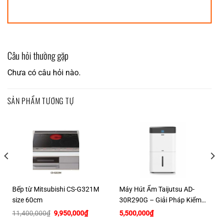
Câu hỏi thường gặp
Chưa có câu hỏi nào.
SẢN PHẨM TƯƠNG TỰ
Bếp từ Mitsubishi CS-G321M
Máy Hút Ẩm Taijutsu AD-
size 60cm
30R290G – Giải Pháp Kiểm
Soát Độ Ẩm Hiệu Quả
Giá
Giá
11,400,000
₫
9,950,000
₫
5,500,000
₫
gốc
hiện