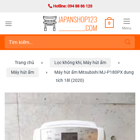
Bỏ
Hotline: 094 88 86 123
qua
nội
0
dung
Menu
Tìm
kiếm:
Trang chủ
›
Lọc không khí, Máy hút ẩm
›
Máy hút ẩm
›
Máy hút ẩm Mitsubishi MJ-P180PX dung
tích 18l (2020)