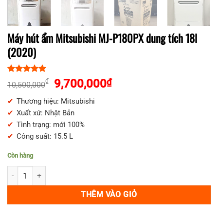
Máy hút ẩm Mitsubishi MJ-P180PX dung tích 18l
(2020)
5.00
1
trên 5
Giá
Giá
9,700,000
₫
₫
10,500,000
dựa trên
gốc
hiện
đánh giá
Thương hiệu: Mitsubishi
là:
tại
Xuất xứ: Nhật Bản
10,500,000₫.
là:
Tình trạng: mới 100%
9,700,000₫.
Công suất: 15.5 L
Còn hàng
Máy hút ẩm Mitsubishi MJ-P180PX dung tích 18l (2020) số lượng
THÊM VÀO GIỎ