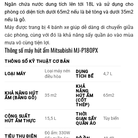
Ngăn chứa nước dung tích lên tới 18L và sử dụng cho
phòng có diện tích dưới 65m2 nếu là bê tông và dưới 35m2
nếu là gỗ.
Máy được trang bị 4 bánh xe giúp dễ dàng di chuyển giữa
các phòng, cùng với đó là khả năng sấy quần áo vào mùa
mưa vô cùng tiện lợi.
Thông số máy hút ẩm Mitsubishi MJ-P180PX
THÔNG SỐ KỸ THUẬT CƠ BẢN
Loại máy nén
DUNG
LOẠI MÁY
4,7 L
TÍCH BỂ
điều hòa
KHẢ
NĂNG
KHẢ NĂNG HÚT
35 m2
65m2
HÚT ẨM
ẨM (BẰNG GỖ)
(CỐT
THÉP)
THỜI
CÔNG SUẤT
15,5 L
Tùy biến
GIAN SẤY
HÚT ẨM THỰC
QUẦN ÁO
Độ ẩm: 330W
TIÊU THỤ ĐIỆN