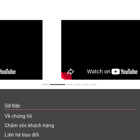
là:
tại
11,400,000₫.
là:
00₫.
9,950,000₫.
Giới thiệu
Về chúng tôi
Chăm sóc khách hàng
Liên hệ trao đổi