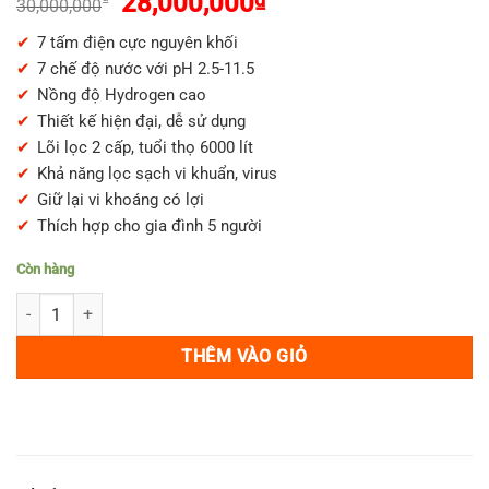
Giá
Giá
28,000,000
30,000,000
dựa trên
gốc
hiện
đánh giá
7 tấm điện cực nguyên khối
là:
tại
7 chế độ nước với pH 2.5-11.5
30,000,000₫.
là:
Nồng độ Hydrogen cao
28,000,000₫.
Thiết kế hiện đại, dễ sử dụng
Lõi lọc 2 cấp, tuổi thọ 6000 lít
Khả năng lọc sạch vi khuẩn, virus
Giữ lại vi khoáng có lợi
Thích hợp cho gia đình 5 người
Còn hàng
Máy lọc nước LeveLuk SD501 nội địa Nhật Bản số lượng
THÊM VÀO GIỎ