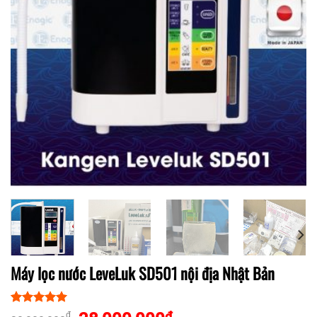
Máy lọc nước LeveLuk SD501 nội địa Nhật Bản
5.00
1
trên 5
₫
₫