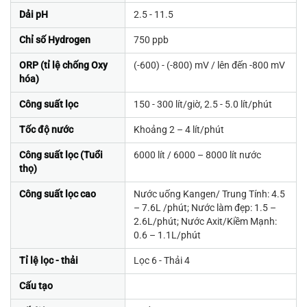
Dải pH
2.5 - 11.5
Chỉ số Hydrogen
750 ppb
ORP (tỉ lệ chống Oxy
(-600) - (-800) mV / lên đến -800 mV
hóa)
Công suất lọc
150 - 300 lít/giờ, 2.5 - 5.0 lít/phút
Tốc độ nước
Khoảng 2 – 4 lít/phút
Công suất lọc (Tuổi
6000 lít / 6000 – 8000 lít nước
thọ)
Công suất lọc cao
Nước uống Kangen/ Trung Tính: 4.5
– 7.6L /phút; Nước làm đẹp: 1.5 –
2.6L/phút; Nước Axit/Kiềm Mạnh:
0.6 – 1.1L/phút
Tỉ lệ lọc - thải
Lọc 6 - Thải 4
Cấu tạo