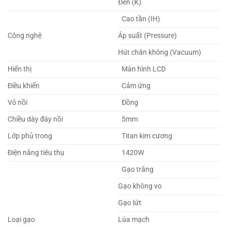
Đen (K)
Cao tần (IH)
Công nghệ
Áp suất (Pressure)
Hút chân không (Vacuum)
Hiển thị
Màn hình LCD
Điều khiển
Cảm ứng
Vỏ nồi
Đồng
Chiều dày đáy nồi
5mm
Lớp phủ trong
Titan kim cương
Điện năng tiêu thụ
1420W
Gạo trắng
Gạo không vo
Gạo lứt
Loại gạo
Lúa mạch