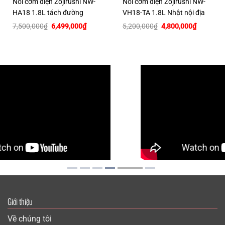
Nồi cơm điện Zojirushi NW-
Nồi cơm điện Zojirushi NW-
HA18 1.8L tách đường
VH18-TA 1.8L Nhật nội địa
Giá
Giá
Giá
Giá
7,500,000
₫
6,499,000
₫
5,200,000
₫
4,800,000
₫
gốc
hiện
gốc
hiện
là:
tại
là:
tại
7,500,000₫.
là:
5,200,000₫.
là:
00₫.
6,499,000₫.
4,800,00
Giới thiệu
Về chúng tôi