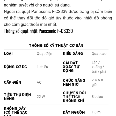
nghiệm tuyệt vời cho người sử dụng.
Ngoài ra, quạt Panasonic F-CS339 được trang bị cảm biến
có thể thay đổi tốc độ gió tùy thuộc vào nhiệt độ phòng
cho cảm giác thoải mái nhất.
Thông số quạt nhật Panasonic F-CS339
THÔNG SỐ KỸ THUẬT CƠ BẢN
LOẠI
Quạt điện
KIỂU DÁNG
Quạt cao
Lên /
CÀI ĐẶT
ĐỘNG CƠ DC
1 chiều
XOAY TỰ
xuống /
ĐỘNG
trái / phải
2-4-6-8
CHỨC NĂNG
CẤP ĐIỆN
AC
HẸN GIỜ
giờ
CHUYỂN ĐỔI
TIÊU THỤ ĐIỆN
22 W
8 bước
THỂ TÍCH
NĂNG
KHÔNG KHÍ
KHÔNG DÂY
1,8 m
(CÓ THỂ SẠC
DÂY NGUỒN