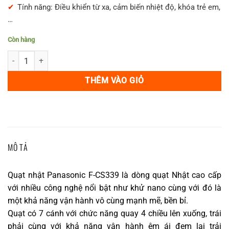
8,990,000₫.
Tính năng: Điều khiển từ xa, cảm biến nhiệt độ, khóa trẻ em,
…
Còn hàng
Quạt nhật Panasonic F-CS339 (7 cánh) phát nano khử khuẩn số lượn
THÊM VÀO GIỎ
MÔ TẢ
Quạt nhật Panasonic F-CS339 là dòng quạt Nhật cao cấp
với nhiều công nghệ nổi bật như khử nano cùng với đó là
một khả năng vận hành vô cùng mạnh mẽ, bền bỉ.
Quạt có 7 cánh với chức năng quay 4 chiều lên xuống, trái
phải cùng với khả năng vận hành êm ái đem lại trải