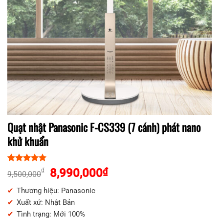
Quạt nhật Panasonic F-CS339 (7 cánh) phát nano
khử khuẩn
5.00
1
trên 5
Giá
Giá
8,990,000
₫
₫
9,500,000
dựa trên
gốc
hiện
đánh giá
Thương hiệu: Panasonic
là:
tại
Xuất xứ: Nhật Bản
9,500,000₫.
là:
Tình trạng: Mới 100%