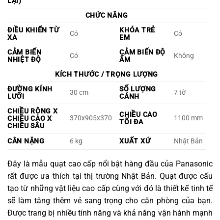
LẠI)
CHỨC NĂNG
ĐIỀU KHIỂN TỪ
KHÓA TRẺ
Có
Có
XA
EM
CẢM BIẾN
CẢM BIẾN ĐỘ
Có
Không
NHIỆT ĐỘ
ẨM
KÍCH THƯỚC / TRỌNG LƯỢNG
ĐƯỜNG KÍNH
SỐ LƯỢNG
30 cm
7 tờ
LƯỠI
CÁNH
CHIỀU RỘNG X
CHIỀU CAO
370x905x370
1100 mm
CHIỀU CAO X
TỐI ĐA
CHIỀU SÂU
CÂN NẶNG
6 kg
XUẤT XỨ
Nhật Bản
Đây là mẫu quạt cao cấp nổi bật hàng đầu của Panasonic
rất được ưa thích tại thị trường Nhật Bản. Quạt được cấu
tạo từ những vật liệu cao cấp cùng với đó là thiết kế tinh tế
sẽ làm tăng thêm vẻ sang trọng cho căn phòng của bạn.
Được trang bị nhiều tính năng và khả năng vận hành mạnh