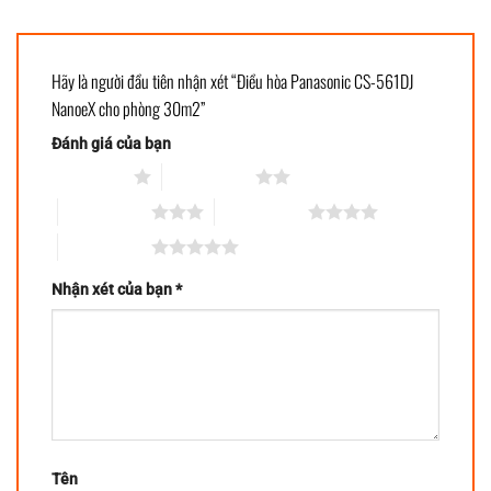
Hãy là người đầu tiên nhận xét “Điều hòa Panasonic CS-561DJ
NanoeX cho phòng 30m2”
Đánh giá của bạn
1 trên 5 sao
2 trên 5 sao
3 trên 5 sao
4 trên 5 sao
5 trên 5 sao
Nhận xét của bạn
*
Tên