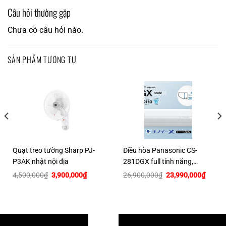
Câu hỏi thường gặp
Chưa có câu hỏi nào.
SẢN PHẨM TƯƠNG TỰ
Quạt treo tường Sharp PJ-
Điều hòa Panasonic CS-
P3AK nhật nội địa
281DGX full tính năng,
12000btu~20m2
Giá
Giá
Giá
Giá
4,500,000
₫
3,900,000
₫
26,900,000
₫
23,990,000
₫
gốc
hiện
gốc
hiện
là:
tại
là:
tại
4,500,000₫.
là:
26,900,000₫.
là:
00,000₫.
3,900,000₫.
23,990