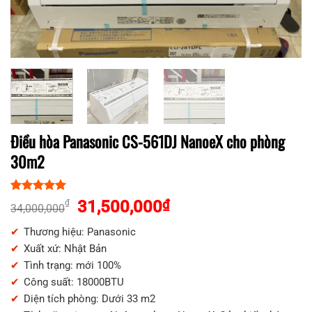
Điều hòa Panasonic CS-561DJ NanoeX cho phòng
30m2
5.00
1
trên 5
Giá
Giá
31,500,000
₫
₫
34,000,000
dựa trên
gốc
hiện
đánh giá
Thương hiệu: Panasonic
là:
tại
Xuất xứ: Nhật Bản
34,000,000₫.
là:
Tình trạng: mới 100%
31,500,000₫.
Công suất: 18000BTU
Diện tích phòng: Dưới 33 m2