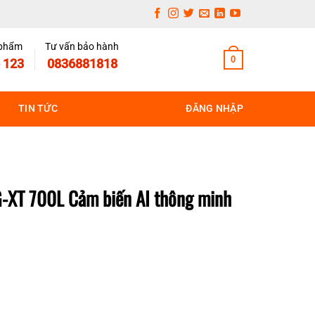
 phẩm
Tư vấn bảo hành
0
 123
0836881818
TIN TỨC
ĐĂNG NHẬP
-XT 700L Cảm biến AI thông minh