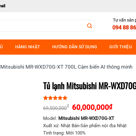
ail
Tư vấn sản
094 88 86
HỦ
HÀNG NHẬT
HƯỚNG DẪN SỬ DỤNG
GIỚI THIỆU
h Mitsubishi MR-WXD70G-XT 700L Cảm biến AI thông minh
Tủ lạnh Mitsubishi MR-WXD70G
5.00
1
trên 5
Giá
Giá
60,000,000
₫
₫
69,500,000
dựa trên
gốc
hiện
đánh giá
Model:
Mitsubishi MR-WXD70G-XT
là:
tại
Xuất xứ: Nhật Bản-Sản phẩm nội địa Nhật
69,500,000₫.
là:
Tình trạng: Mới 100%