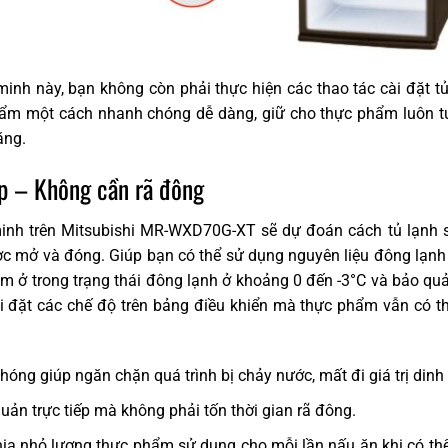
minh này, bạn không còn phải thực hiện các thao tác cài đặt t
ẩm một cách nhanh chóng dễ dàng, giữ cho thực phẩm luôn tư
ăng.
ếp – Không cần rã đông
inh trên Mitsubishi MR-WXD70G-XT sẽ dự đoán cách tủ lạnh 
ợc mở và đóng. Giúp bạn có thể sử dụng nguyên liệu đông lạnh
m ở trong trạng thái đông lạnh ở khoảng 0 đến -3°C và bảo qu
cài đặt các chế độ trên bảng điều khiển mà thực phẩm vẫn có 
óng giúp ngăn chặn quá trình bị chảy nước, mất đi giá trị din
uản trực tiếp mà không phải tốn thời gian rã đông.
ia nhỏ lượng thực phẩm sử dụng cho mỗi lần nấu ăn khi có thể 