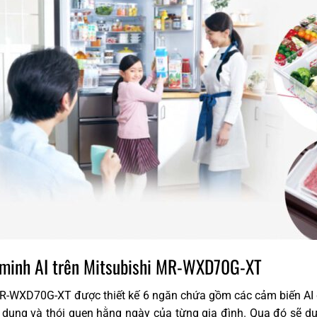
 minh AI trên Mitsubishi MR-WXD70G-XT
R-WXD70G-XT được thiết kế 6 ngăn chứa gồm các cảm biến AI độ
ử dụng và thói quen hằng ngày của từng gia đình. Qua đó sẽ dự