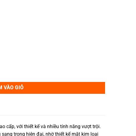
,000₫.
loại phay màu vàng cát số lượng
M VÀO GIỎ
cấp, với thiết kế và nhiều tính năng vượt trội.
sang trọng hiện đại, nhờ thiết kế mặt kim loại