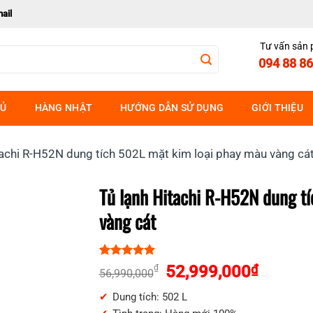
ail
Tư vấn sản
094 88 86
HỦ
HÀNG NHẬT
HƯỚNG DẪN SỬ DỤNG
GIỚI THIỆU
tachi R-H52N dung tích 502L mặt kim loại phay màu vàng cá
Tủ lạnh Hitachi R-H52N dung t
vàng cát
5.00
1
trên 5
Giá
Giá
52,999,000
₫
₫
56,990,000
dựa trên
gốc
hiện
đánh giá
Dung tích: 502 L
là:
tại