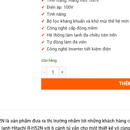
Tình trạng: Hàng mới 100%
56,990,000₫.
là:
Điện áp: 100V
52,999
Tính năng:
Bộ lọc kháng khuẩn và khử mùi thế hệ mới
Công nghệ cấp đông mềm
Hệ thống làm lạnh đa chiều tiên tiến
Tự động làm đá viên
Công nghệ Inverter tiết kiệm điện
Còn hàng
Tủ lạnh Hitachi R-H52N dung tích 502L mặt kim 
THÊ
N là sản phẩm đưa ra thị trường nhắm tới những khách hàng cao 
 lạnh Hitachi R-H52N với 6 cánh tủ vẫn cho một thiết kế vô cùng 