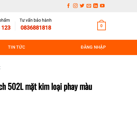
 phẩm
Tư vấn bảo hành
0
 123
0836881818
TIN TỨC
ĐĂNG NHẬP
t
ích 502L mặt kim loại phay màu