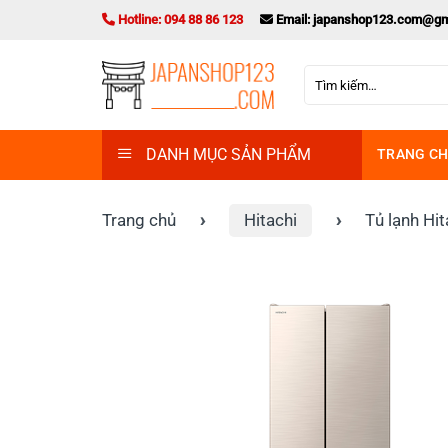
Bỏ
Hotline: 094 88 86 123
Email: japanshop123.com@gm
qua
nội
Tìm
dung
kiếm:
DANH MỤC SẢN PHẨM
TRANG C
Trang chủ
›
Hitachi
›
Tủ lạnh Hi