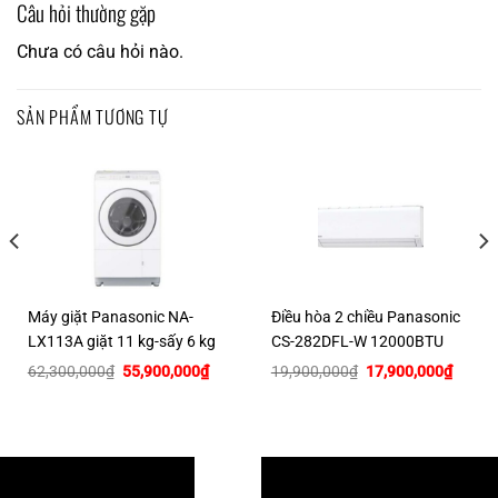
Câu hỏi thường gặp
Chưa có câu hỏi nào.
SẢN PHẨM TƯƠNG TỰ
Máy giặt Panasonic NA-
Điều hòa 2 chiều Panasonic
LX113A giặt 11 kg-sấy 6 kg
CS-282DFL-W 12000BTU
Giá
Giá
Giá
Giá
62,300,000
₫
55,900,000
₫
19,900,000
₫
17,900,000
₫
gốc
hiện
gốc
hiện
là:
tại
là:
tại
62,300,000₫.
là:
19,900,000₫.
là:
00,000₫.
55,900,000₫.
17,900