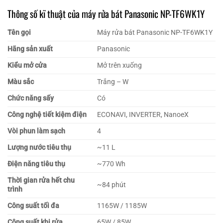
Thông số kĩ thuật của máy rửa bát Panasonic NP-TF6WK1Y
Tên gọi
Máy rửa bát Panasonic NP-TF6WK1Y
Hãng sản xuất
Panasonic
Kiểu mở cửa
Mở trên xuống
Màu sắc
Trắng – W
Chức năng sấy
Có
Công nghệ tiết kiệm điện
ECONAVI, INVERTER, NanoeX
Vòi phun làm sạch
4
Lượng nước tiêu thụ
~11 L
Điện năng tiêu thụ
~770 Wh
Thời gian rửa hết chu
~84 phút
trình
Công suất tối đa
1165W / 1185W
Công suất khi rửa
65W / 85W