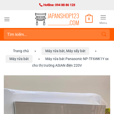
Bỏ
Hotline: 094 88 86 123
qua
nội
0
dung
Menu
Tìm
kiếm:
Trang chủ
›
Máy rửa bát, Máy sấy bát
›
Máy rửa bát
›
Máy rửa bát Panasonic NP-TF6WK1Y sx
cho thị trường ASIAN điện 220V