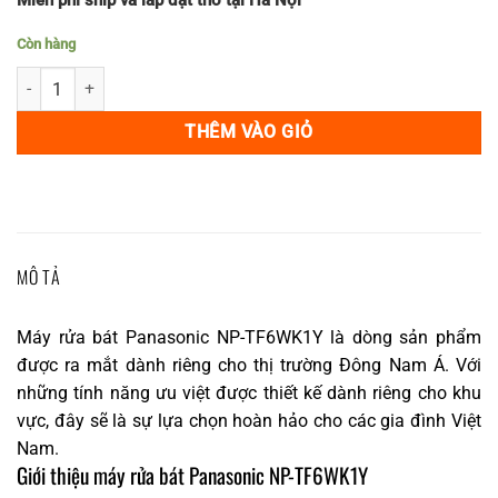
Còn hàng
Máy rửa bát Panasonic NP-TF6WK1Y sx cho thị trường ASIAN điện 2
THÊM VÀO GIỎ
MÔ TẢ
Máy rửa bát Panasonic NP-TF6WK1Y là dòng sản phẩm
được ra mắt dành riêng cho thị trường Đông Nam Á. Với
những tính năng ưu việt được thiết kế dành riêng cho khu
vực, đây sẽ là sự lựa chọn hoàn hảo cho các gia đình Việt
Nam.
Giới thiệu máy rửa bát Panasonic NP-TF6WK1Y