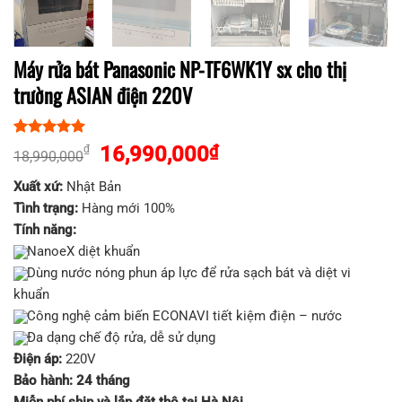
Máy rửa bát Panasonic NP-TF6WK1Y sx cho thị
trường ASIAN điện 220V
5.00
1
trên 5
Giá
Giá
16,990,000
₫
₫
18,990,000
dựa trên
gốc
hiện
đánh giá
Xuất xứ:
Nhật Bản
là:
tại
Tình trạng:
Hàng mới 100%
18,990,000₫.
là:
Tính năng:
16,990,000₫.
NanoeX diệt khuẩn
Dùng nước nóng phun áp lực để rửa sạch bát và diệt vi
khuẩn
Công nghệ cảm biến ECONAVI tiết kiệm điện – nước
Đa dạng chế độ rửa, dễ sử dụng
Điện áp:
220V
Bảo hành: 24 tháng
Miễn phí ship và lắp đặt thô tại Hà Nội