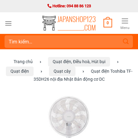
Bỏ
Hotline: 094 88 86 123
qua
nội
0
dung
Menu
Tìm
kiếm:
Trang chủ
›
Quạt điện, Điều hoà, Hút bụi
›
Quạt điện
›
Quạt cây
›
Quạt điện Toshiba TF-
35DH26 nội địa Nhật Bản động cơ DC