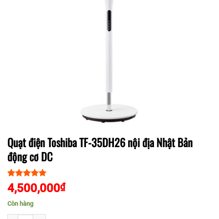
Quạt điện Toshiba TF-35DH26 nội địa Nhật Bản
động cơ DC
5.00
1
trên 5
4,500,000
₫
dựa trên
đánh giá
Còn hàng