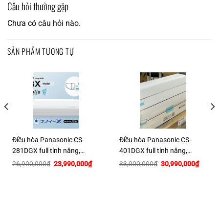
Câu hỏi thường gặp
Chưa có câu hỏi nào.
SẢN PHẨM TƯƠNG TỰ
Điều hòa Panasonic CS-
Điều hòa Panasonic CS-
281DGX full tính năng,
401DGX full tính năng,
12000btu~20m2
16000btu~28m2
Giá
Giá
Giá
Giá
26,900,000
₫
23,990,000
₫
33,000,000
₫
30,990,000
₫
gốc
hiện
gốc
hiện
là:
tại
là:
tại
26,900,000₫.
là:
33,000,000₫.
là:
23,990,000₫.
30,990