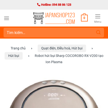
Bỏ
Hotline: 094 88 86 123
qua
nội
0
dung
Menu
Tìm
kiếm:
Trang chủ
›
Quạt điện, Điều hoà, Hút bụi
›
Hút bụi
›
Robot hút bụi Sharp COCOROBO RX-V200 tạo
Ion Plasma