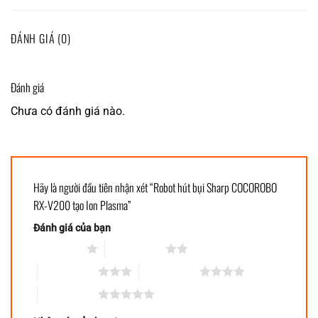
ĐÁNH GIÁ (0)
Đánh giá
Chưa có đánh giá nào.
Hãy là người đầu tiên nhận xét “Robot hút bụi Sharp COCOROBO
RX-V200 tạo Ion Plasma”
Đánh giá của bạn
1 trên 5 sao
2 trên 5 sao
3 trên 5 sao
4 trên 5 sao
5 trên 5 sao