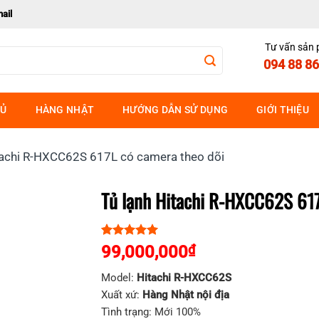
ail
Tư vấn sản
094 88 86
HỦ
HÀNG NHẬT
HƯỚNG DẪN SỬ DỤNG
GIỚI THIỆU
tachi R-HXCC62S 617L có camera theo dõi
Tủ lạnh Hitachi R-HXCC62S 617
5.00
1
trên 5
99,000,000
₫
dựa trên
đánh giá
Model:
Hitachi
R-HXCC62S
Xuất xứ:
Hàng Nhật nội địa
Tình trạng: Mới 100%