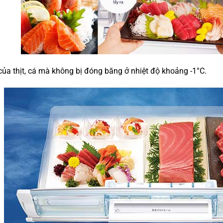
của thịt, cá mà không bị đóng băng ở nhiệt độ khoảng -1°C.