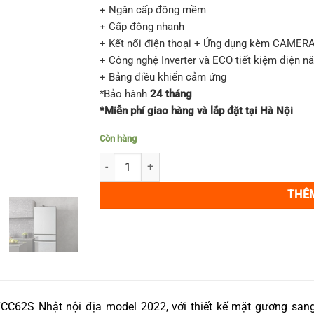
+ Ngăn cấp đông mềm
+ Cấp đông nhanh
+ Kết nối điện thoại + Ứng dụng kèm CAMERA
+ Công nghệ Inverter và ECO tiết kiệm điện n
+ Bảng điều khiển cảm ứng
*Bảo hành
24 tháng
*Miễn phí giao hàng và lắp đặt tại Hà Nội
Còn hàng
Tủ lạnh Hitachi R-HXCC62S 617L có camera theo
THÊ
XCC62S Nhật nội địa model 2022, với thiết kế mặt gương san