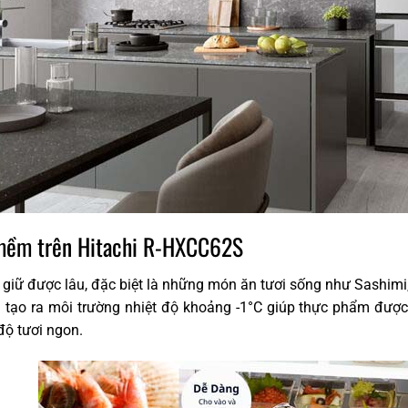
mềm trên Hitachi R-HXCC62S
sẽ giữ được lâu, đặc biệt là những món ăn tươi sống như Sashi
ạo ra môi trường nhiệt độ khoảng -1°C giúp thực phẩm được 
độ tươi ngon.