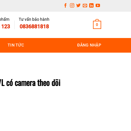
 phẩm
Tư vấn bảo hành
0
 123
0836881818
TIN TỨC
ĐĂNG NHẬP
L có camera theo dõi