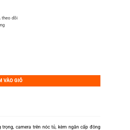
 theo dõi
ăng
 dõi số lượng
M VÀO GIỎ
g trọng, camera trên nóc tủ, kèm ngăn cấp đông