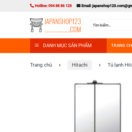
Bỏ
Hotline: 094 88 86 123
Email: japanshop123.com@gm
qua
nội
Tìm
dung
kiếm:
DANH MỤC SẢN PHẨM
TRANG C
Trang chủ
›
Hitachi
›
Tủ lạnh Hi