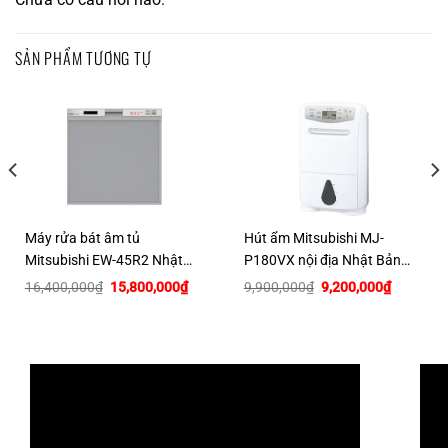
SẢN PHẨM TƯƠNG TỰ
Máy rửa bát âm tủ
Hút ẩm Mitsubishi MJ-
Mitsubishi EW-45R2 Nhật
P180VX nội địa Nhật Bản
nội địa
công suất 18 lít/ngày
Giá
Giá
Giá
Giá
16,400,000
₫
15,800,000
₫
9,900,000
₫
9,200,000
₫
gốc
hiện
gốc
hiện
là:
tại
là:
tại
16,400,000₫.
là:
9,900,000₫.
là:
00,000₫.
15,800,000₫.
9,200,00