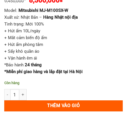
Giá
Giá
8,500,000
9,450,000
dựa trên
gốc
hiện
đánh giá
Model:
Mitsubishi MJ-M100SX-W
là:
tại
Xuất xứ: Nhật Bản –
Hàng Nhật nội địa
9,450,000₫.
là:
Tình trạng: Mới 100%
8,500,000₫.
+ Hút ẩm 10L/ngày
+ Mắt cảm biến độ ẩm
+ Hút ẩm phòng tắm
+ Sấy khô quần áo
+ Vận hành êm ái
*Bảo hành
24 tháng
*Miễn phí giao hàng và lắp đặt tại Hà Nội
Còn hàng
Máy hút ẩm Mitsubishi MJ-M100SX-W 10L/ngày Nhật nội địa số lượ
THÊM VÀO GIỎ