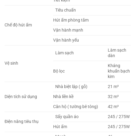
Tiết kiệm
Tiêu chuẩn
Hút ẩm phòng tắm
Chế độ hút ẩm
Vận hành mạnh
Vận hành yếu
Làm sạch
Làm sạch
dàn
Vệ sinh
Kháng
Bộ lọc
khuẩn bạch
kim
Nhà biệt lập ( gỗ)
21 m²
Diện tích sử dụng
Nhà liền kề
32 m²
Căn hộ ( tường bê tông)
42 m²
Sấy quần áo
245 / 275W
Điện năng tiêu thụ
Hút ẩm
245 / 275W