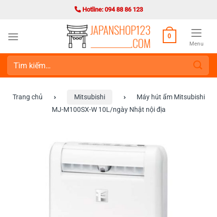
Bỏ
Hotline: 094 88 86 123
qua
nội
0
dung
Menu
Tìm
kiếm:
Trang chủ
›
Mitsubishi
›
Máy hút ẩm Mitsubishi
MJ-M100SX-W 10L/ngày Nhật nội địa