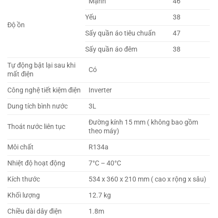
Mạnh
46
Yếu
38
Độ ồn
Sấy quần áo tiêu chuẩn
47
Sấy quần áo đêm
38
Tự động bật lại sau khi
Có
mất điện
Công nghệ tiết kiệm điện
Inverter
Dung tích bình nước
3L
Đường kính 15 mm ( không bao gồm
Thoát nước liên tục
theo máy)
Môi chất
R134a
Nhiệt độ hoạt động
7°C – 40°C
Kích thước
534 x 360 x 210 mm ( cao x rộng x sâu)
Khối lượng
12.7 kg
Chiều dài dây điện
1.8m