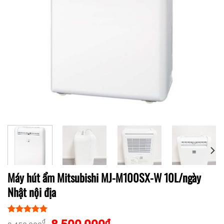
Máy hút ẩm Mitsubishi MJ-M100SX-W 10L/ngày
Nhật nội địa
5.00
1
trên 5
₫
₫